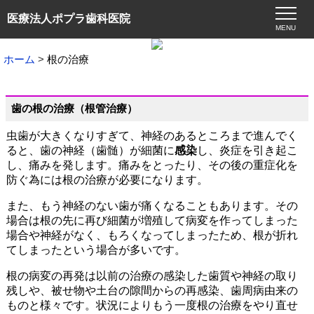
医療法人ポプラ歯科医院
MENU
ホーム
根の治療
歯の根の治療（根管治療）
虫歯が大きくなりすぎて、神経のあるところまで進んでく
ると、歯の神経（歯髄）が細菌に
感染
し、炎症を引き起こ
し、痛みを発します。痛みをとったり、その後の重症化を
防ぐ為には根の治療が必要になります。
また、もう神経のない歯が痛くなることもあります。その
場合は根の先に再び細菌が増殖して病変を作ってしまった
場合や神経がなく、もろくなってしまったため、根が折れ
てしまったという場合が多いです。
根
の病変の再発は以前の治療の感染した歯質や神経の取り
残しや、被せ物や土台の隙間からの再感染、歯周病由来の
ものと様々です。状況によりもう一度根の治療をやり直せ